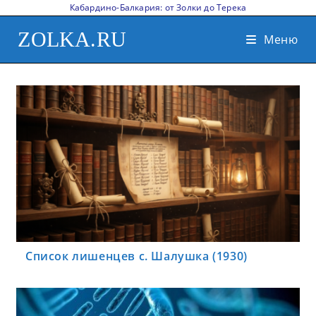
Кабардино-Балкария: от Золки до Терека
ZOLKA.RU
Меню
Список лишенцев с. Шалушка (1930)