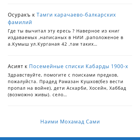
Осуракъ
к
Тамги карачаево-балкарских
фамилий
Где ты вычитал эту ересь ? Наверное из книг
издаваемых ,написаных в НИИ ,раположеное в
а.Кумыш ул.Курганая 42 ,там таких…
Асият
к
Посемейные списки Кабарды 1900-х
Здравствуйте, помогите с поисками предков,
пожалуйста. Прадед Рамазан Кушхов(без вести
пропал на войне), дети Аскарби, Хосейн, Хаббад
(возможно живы). село…
Наими Мохамад Сами