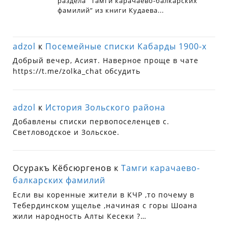
adzol
к
Посемейные списки Кабарды 1900-х
Добрый вечер, Асият. Наверное проще в чате
https://t.me/zolka_chat обсудить
adzol
к
История Зольского района
Добавлены списки первопоселенцев с.
Светловодское и Зольское.
Осуракъ Кёбсюргенов
к
Тамги карачаево-
балкарских фамилий
Если вы коренные жители в КЧР ,то почему в
Тебердинском ущелье ,начиная с горы Шоана
жили народность Алты Кесеки ?…