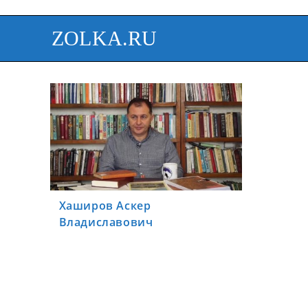
ZOLKA.RU
Хаширов Аскер
Владиславович