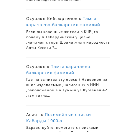
Осуракъ Кёбсюргенов
к
Тамги
карачаево-балкарских фамилий
Если вы коренные жители в КЧР ,то
почему в Тебердинском ущелье
,начиная с горы Шоана жили народность
Алты Кесеки ?…
Осуракъ
к
Тамги карачаево-
балкарских фамилий
Где ты вычитал эту ересь ? Наверное из
книг издаваемых ,написаных в НИИ
,раположеное в а.Кумыш ул.Курганая 42
,там таких…
Асият
к
Посемейные списки
Кабарды 1900-х
Здравствуйте, помогите с поисками