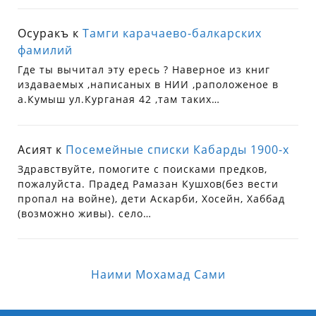
Осуракъ
к
Тамги карачаево-балкарских
фамилий
Где ты вычитал эту ересь ? Наверное из книг
издаваемых ,написаных в НИИ ,раположеное в
а.Кумыш ул.Курганая 42 ,там таких…
Асият
к
Посемейные списки Кабарды 1900-х
Здравствуйте, помогите с поисками предков,
пожалуйста. Прадед Рамазан Кушхов(без вести
пропал на войне), дети Аскарби, Хосейн, Хаббад
(возможно живы). село…
Наими Мохамад Сами