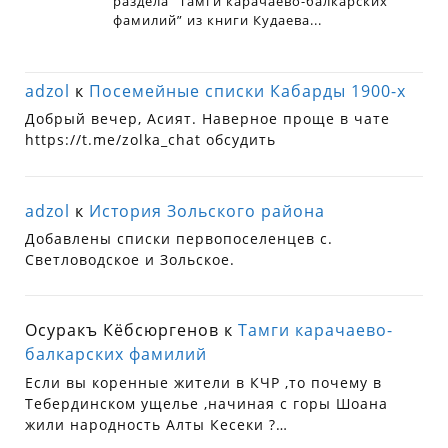
adzol
к
Посемейные списки Кабарды 1900-х
Добрый вечер, Асият. Наверное проще в чате
https://t.me/zolka_chat обсудить
adzol
к
История Зольского района
Добавлены списки первопоселенцев с.
Светловодское и Зольское.
Осуракъ Кёбсюргенов
к
Тамги карачаево-
балкарских фамилий
Если вы коренные жители в КЧР ,то почему в
Тебердинском ущелье ,начиная с горы Шоана
жили народность Алты Кесеки ?…