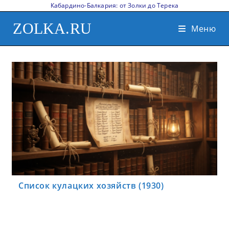
Кабардино-Балкария: от Золки до Терека
ZOLKA.RU
Меню
Список кулацких хозяйств (1930)