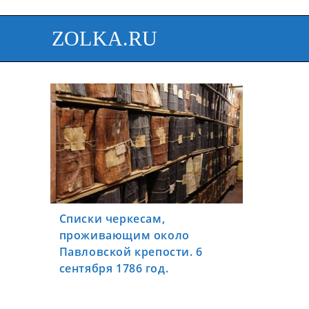
ZOLKA.RU
Списки черкесам,
проживающим около
Павловской крепости. 6
сентября 1786 год.