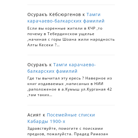
Осуракъ Кёбсюргенов
к
Тамги
карачаево-балкарских фамилий
Если вы коренные жители в КЧР ,то
почему в Тебердинском ущелье
,начиная с горы Шоана жили народность
Алты Кесеки ?…
Осуракъ
к
Тамги карачаево-
балкарских фамилий
Где ты вычитал эту ересь ? Наверное из
книг издаваемых ,написаных в НИИ
,раположеное в а.Кумыш ул.Курганая 42
,там таких…
Асият
к
Посемейные списки
Кабарды 1900-х
Здравствуйте, помогите с поисками
предков, пожалуйста. Прадед Рамазан