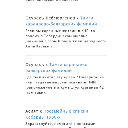
Осуракъ Кёбсюргенов
к
Тамги
карачаево-балкарских фамилий
Если вы коренные жители в КЧР ,то
почему в Тебердинском ущелье
,начиная с горы Шоана жили народность
Алты Кесеки ?…
Осуракъ
к
Тамги карачаево-
балкарских фамилий
Где ты вычитал эту ересь ? Наверное из
книг издаваемых ,написаных в НИИ
,раположеное в а.Кумыш ул.Курганая 42
,там таких…
Асият
к
Посемейные списки
Кабарды 1900-х
Здравствуйте, помогите с поисками