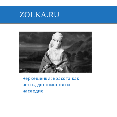
ZOLKA.RU
Черкешенки: красота как
честь, достоинство и
наследие