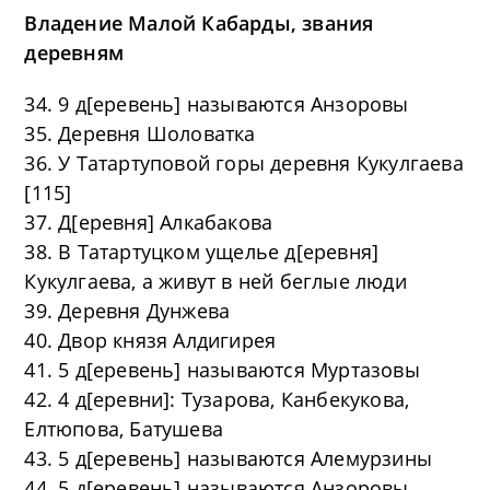
Владение Малой Кабарды, звания
деревням
34. 9 д[еревень] называются Анзоровы
35. Деревня Шоловатка
36. У Татартуповой горы деревня Кукулгаева
[115]
37. Д[еревня] Алкабакова
38. В Татартуцком ущелье д[еревня]
Кукулгаева, а живут в ней беглые люди
39. Деревня Дунжева
40. Двор князя Алдигирея
41. 5 д[еревень] называются Муртазовы
42. 4 д[еревни]: Тузарова, Канбекукова,
Елтюпова, Батушева
43. 5 д[еревень] называются Алемурзины
44. 5 д[еревень] называются Анзоровы