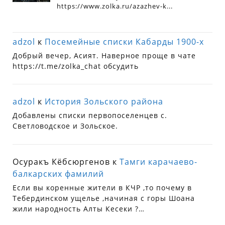
adzol
к
Посемейные списки Кабарды 1900-х
Добрый вечер, Асият. Наверное проще в чате
https://t.me/zolka_chat обсудить
adzol
к
История Зольского района
Добавлены списки первопоселенцев с.
Светловодское и Зольское.
Осуракъ Кёбсюргенов
к
Тамги карачаево-
балкарских фамилий
Если вы коренные жители в КЧР ,то почему в
Тебердинском ущелье ,начиная с горы Шоана
жили народность Алты Кесеки ?…