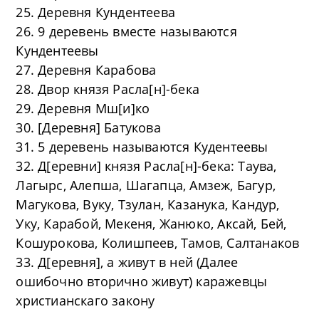
25. Деревня Кундентеева
26. 9 деревень вместе называются
Кундентеевы
27. Деревня Карабова
28. Двор князя Расла[н]-бека
29. Деревня Мш[и]ко
30. [Деревня] Батукова
31. 5 деревень называются Кудентеевы
32. Д[еревни] князя Расла[н]-бека: Таува,
Лагырс, Алепша, Шагапца, Амзеж, Багур,
Магукова, Вуку, Тзулан, Казанука, Кандур,
Уку, Карабой, Мекеня, Жанюко, Аксай, Бей,
Кошурокова, Колишпеев, Тамов, Салтанаков
33. Д[еревня], а живут в ней (Далее
ошибочно вторично живут) каражевцы
христианскаго закону