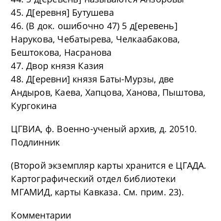
45. Д[еревня] Бутушева
46. (В док. ошибочно 47) 5 д[еревень]
Нарукова, Чебатырева, Челкаабакова,
Бештокова, Насранова
47. Двор князя Казия
48. Д[еревни] князя Баты-Мурзы, две
Андыров, Каева, Хапцова, Ханова, Пыштова,
Кургокина
ЦГВИА, ф. Военно-ученый архив, д. 20510.
Подлинник
(Второй экземпляр карты хранится е ЦГАДА.
Картографический отдел библиотеки
МГАМИД, карты Кавказа. См. прим. 23).
Комментарии