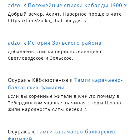
adzol
к
Посемейные списки Кабарды 1900-х
Добрый вечер, Асият. Наверное проще в чате
https://t.me/zolka_chat обсудить
adzol
к
История Зольского района
Добавлены списки первопоселенцев с.
Светловодское и Зольское.
Осуракъ Кёбсюргенов
к
Тамги карачаево-
балкарских фамилий
Если вы коренные жители в КЧР ,то почему в
Тебердинском ущелье ,начиная с горы Шоана
жили народность Алты Кесеки ?…
Осуракъ
к
Тамги карачаево-балкарских
фамилий