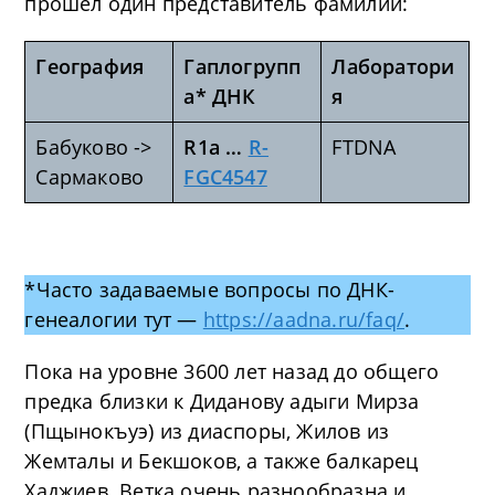
прошел один представитель фамилии:
География
Гаплогрупп
Лаборатори
а* ДНК
я
Бабуково ->
R1a …
R-
FTDNA
Сармаково
FGC4547
*Часто задаваемые вопросы по ДНК-
генеалогии тут —
https://aadna.ru/faq/
.
Пока на уровне 3600 лет назад до общего
предка близки к Диданову адыги Мирза
(Пщынокъуэ) из диаспоры, Жилов из
Жемталы и Бекшоков, а также балкарец
Хаджиев. Ветка очень разнообразна и