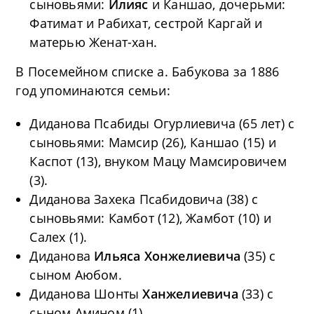
сыновьями:
Илияс
и Каншао, дочерьми:
Фатимат и Рабихат, сестрой Каргай и
матерью Женат-хан.
В Посемейном списке а. Бабукова за 1886
год упоминаются семьи:
Диданова Псабиды Огурлиевича (65 лет) с
сыновьями: Мамсир (26), Каншао (15) и
Каспот (13), внуком Мацу Мамсировичем
(3).
Диданова Захека Псабидовича (38) с
сыновьями: Камбот (12), Жамбот (10) и
Салех (1).
Диданова
Ильяса Хонжелиевича
(35) с
сыном Аюбом.
Диданова Шонты
Ханжелиевича
(33) с
сыном Амином (1).