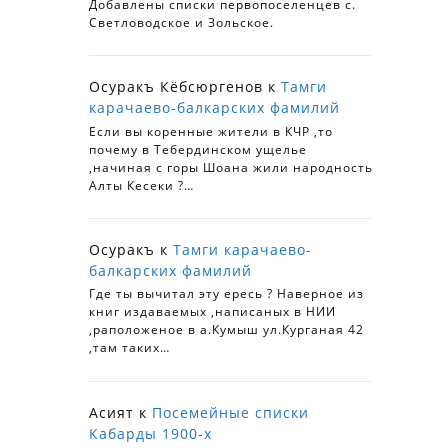
Добавлены списки первопоселенцев с.
Светловодское и Зольское.
Осуракъ Кёбсюргенов
к
Тамги
карачаево-балкарских фамилий
Если вы коренные жители в КЧР ,то
почему в Тебердинском ущелье
,начиная с горы Шоана жили народность
Алты Кесеки ?…
Осуракъ
к
Тамги карачаево-
балкарских фамилий
Где ты вычитал эту ересь ? Наверное из
книг издаваемых ,написаных в НИИ
,раположеное в а.Кумыш ул.Курганая 42
,там таких…
Асият
к
Посемейные списки
Кабарды 1900-х