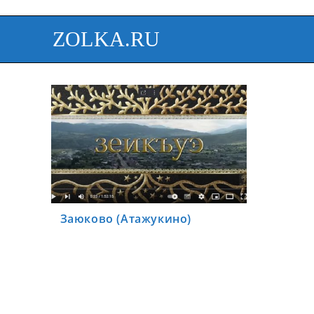
ZOLKA.RU
Заюково (Атажукино)