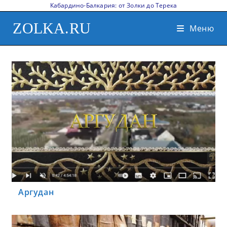
Кабардино-Балкария: от Золки до Терека
ZOLKA.RU
Меню
Аргудан