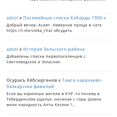
adzol
к
Посемейные списки Кабарды 1900-х
Добрый вечер, Асият. Наверное проще в чате
https://t.me/zolka_chat обсудить
adzol
к
История Зольского района
Добавлены списки первопоселенцев с.
Светловодское и Зольское.
Осуракъ Кёбсюргенов
к
Тамги карачаево-
балкарских фамилий
Если вы коренные жители в КЧР ,то почему в
Тебердинском ущелье ,начиная с горы Шоана
жили народность Алты Кесеки ?…