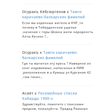
Осуракъ Кёбсюргенов
к
Тамги
карачаево-балкарских фамилий
Если вы коренные жители в КЧР ,то
почему в Тебердинском ущелье
,начиная с горы Шоана жили народность
Алты Кесеки ?…
Осуракъ
к
Тамги карачаево-
балкарских фамилий
Где ты вычитал эту ересь ? Наверное из
книг издаваемых ,написаных в НИИ
,раположеное в а.Кумыш ул.Курганая 42
,там таких…
Асият
к
Посемейные списки
Кабарды 1900-х
Здравствуйте, помогите с поисками
предков, пожалуйста. Прадед Рамазан