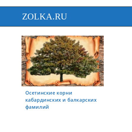
ZOLKA.RU
Осетинские корни
кабардинских и балкарских
фамилий