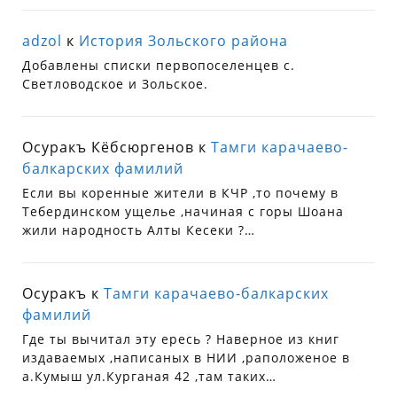
adzol
к
История Зольского района
Добавлены списки первопоселенцев с.
Светловодское и Зольское.
Осуракъ Кёбсюргенов
к
Тамги карачаево-
балкарских фамилий
Если вы коренные жители в КЧР ,то почему в
Тебердинском ущелье ,начиная с горы Шоана
жили народность Алты Кесеки ?…
Осуракъ
к
Тамги карачаево-балкарских
фамилий
Где ты вычитал эту ересь ? Наверное из книг
издаваемых ,написаных в НИИ ,раположеное в
а.Кумыш ул.Курганая 42 ,там таких…