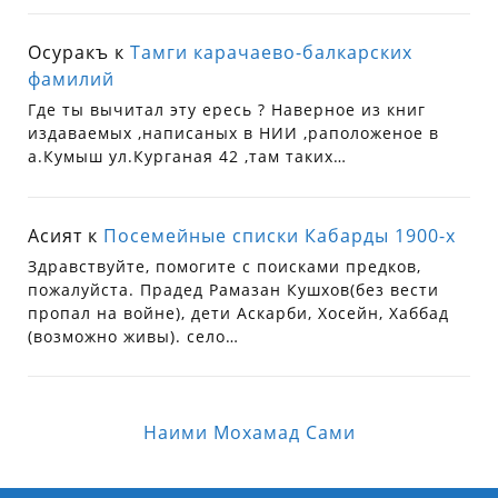
Осуракъ
к
Тамги карачаево-балкарских
фамилий
Где ты вычитал эту ересь ? Наверное из книг
издаваемых ,написаных в НИИ ,раположеное в
а.Кумыш ул.Курганая 42 ,там таких…
Асият
к
Посемейные списки Кабарды 1900-х
Здравствуйте, помогите с поисками предков,
пожалуйста. Прадед Рамазан Кушхов(без вести
пропал на войне), дети Аскарби, Хосейн, Хаббад
(возможно живы). село…
Наими Мохамад Сами