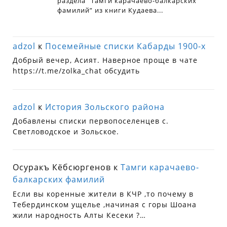
adzol
к
Посемейные списки Кабарды 1900-х
Добрый вечер, Асият. Наверное проще в чате
https://t.me/zolka_chat обсудить
adzol
к
История Зольского района
Добавлены списки первопоселенцев с.
Светловодское и Зольское.
Осуракъ Кёбсюргенов
к
Тамги карачаево-
балкарских фамилий
Если вы коренные жители в КЧР ,то почему в
Тебердинском ущелье ,начиная с горы Шоана
жили народность Алты Кесеки ?…