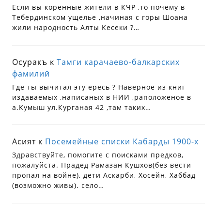
Если вы коренные жители в КЧР ,то почему в
Тебердинском ущелье ,начиная с горы Шоана
жили народность Алты Кесеки ?…
Осуракъ
к
Тамги карачаево-балкарских
фамилий
Где ты вычитал эту ересь ? Наверное из книг
издаваемых ,написаных в НИИ ,раположеное в
а.Кумыш ул.Курганая 42 ,там таких…
Асият
к
Посемейные списки Кабарды 1900-х
Здравствуйте, помогите с поисками предков,
пожалуйста. Прадед Рамазан Кушхов(без вести
пропал на войне), дети Аскарби, Хосейн, Хаббад
(возможно живы). село…