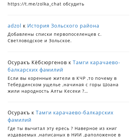
https://t.me/zolka_chat обсудить
adzol
к
История Зольского района
Добавлены списки первопоселенцев с.
Светловодское и Зольское.
Осуракъ Кёбсюргенов
к
Тамги карачаево-
балкарских фамилий
Если вы коренные жители в КЧР ,то почему в
Тебердинском ущелье ,начиная с горы Шоана
жили народность Алты Кесеки ?…
Осуракъ
к
Тамги карачаево-балкарских
фамилий
Где ты вычитал эту ересь ? Наверное из книг
издаваемых ,написаных в НИИ ,раположеное в