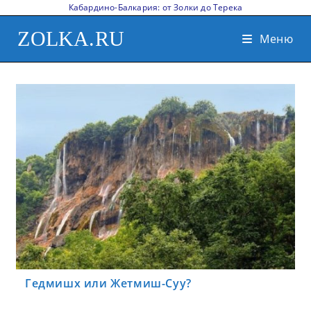
Кабардино-Балкария: от Золки до Терека
ZOLKA.RU
Меню
Гедмишх или Жетмиш-Суу?