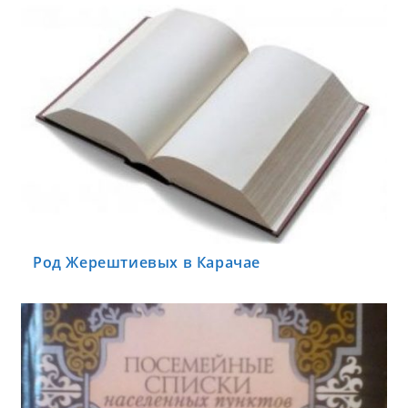
Род Жерештиевых в Карачае