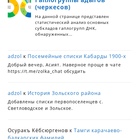
adzol
к
Посемейные списки Кабарды 1900-х
Добрый вечер, Асият. Наверное проще в чате
https://t.me/zolka_chat обсудить
adzol
к
История Зольского района
Добавлены списки первопоселенцев с.
Светловодское и Зольское.
Осуракъ Кёбсюргенов
к
Тамги карачаево-
балкарских фамилий