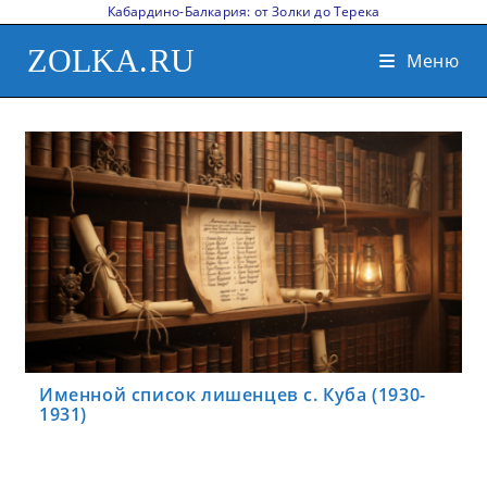
Кабардино-Балкария: от Золки до Терека
ZOLKA.RU
Меню
Именной список лишенцев с. Куба (1930-
1931)