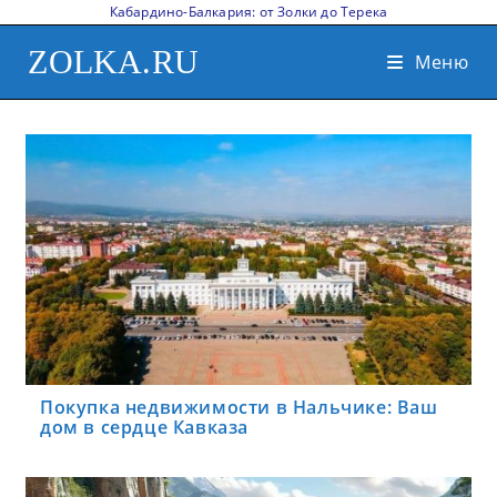
Кабардино-Балкария: от Золки до Терека
ZOLKA.RU
Меню
Покупка недвижимости в Нальчике: Ваш
дом в сердце Кавказа