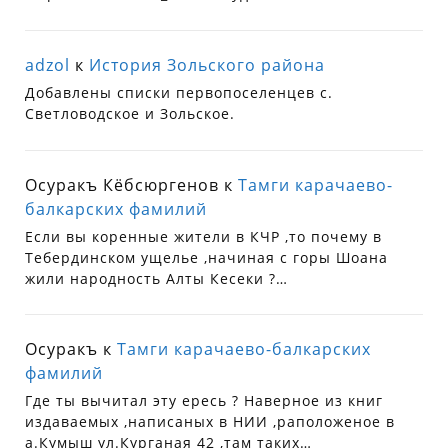
adzol
к
История Зольского района
Добавлены списки первопоселенцев с.
Светловодское и Зольское.
Осуракъ Кёбсюргенов
к
Тамги карачаево-
балкарских фамилий
Если вы коренные жители в КЧР ,то почему в
Тебердинском ущелье ,начиная с горы Шоана
жили народность Алты Кесеки ?…
Осуракъ
к
Тамги карачаево-балкарских
фамилий
Где ты вычитал эту ересь ? Наверное из книг
издаваемых ,написаных в НИИ ,раположеное в
а.Кумыш ул.Курганая 42 ,там таких…