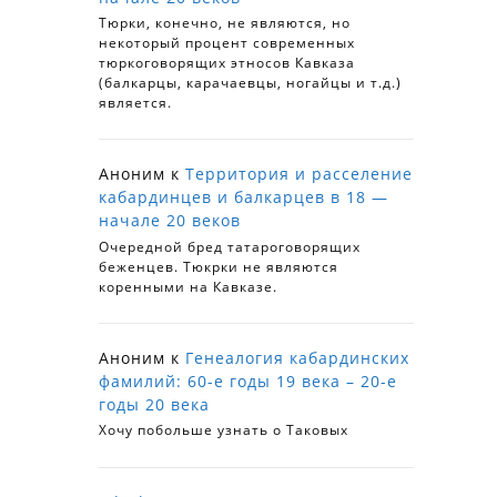
Тюрки, конечно, не являются, но
некоторый процент современных
тюркоговорящих этносов Кавказа
(балкарцы, карачаевцы, ногайцы и т.д.)
является.
Аноним
к
Территория и расселение
кабардинцев и балкарцев в 18 —
начале 20 веков
Очередной бред татароговорящих
беженцев. Тюкрки не являются
коренными на Кавказе.
Аноним
к
Генеалогия кабардинских
фамилий: 60-е годы 19 века – 20-е
годы 20 века
Хочу побольше узнать о Таковых