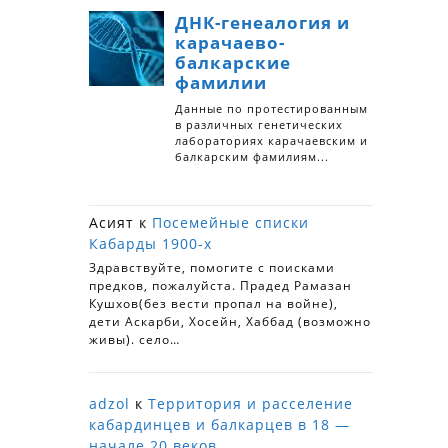
Асият
к
Посемейные списки
Кабарды 1900-х
Здравствуйте, помогите с поисками
предков, пожалуйста. Прадед Рамазан
Кушхов(без вести пропал на войне),
дети Аскарби, Хосейн, Хаббад (возможно
живы). село…
adzol
к
Территория и расселение
кабардинцев и балкарцев в 18 —
начале 20 веков