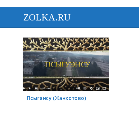
ZOLKA.RU
Псыгансу (Жанхотово)