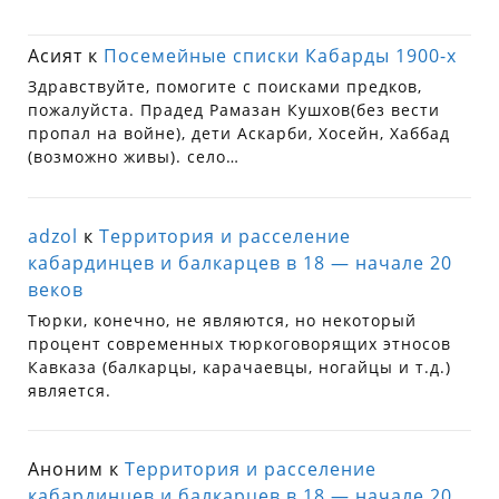
Асият
к
Посемейные списки Кабарды 1900-х
Здравствуйте, помогите с поисками предков,
пожалуйста. Прадед Рамазан Кушхов(без вести
пропал на войне), дети Аскарби, Хосейн, Хаббад
(возможно живы). село…
adzol
к
Территория и расселение
кабардинцев и балкарцев в 18 — начале 20
веков
Тюрки, конечно, не являются, но некоторый
процент современных тюркоговорящих этносов
Кавказа (балкарцы, карачаевцы, ногайцы и т.д.)
является.
Аноним
к
Территория и расселение
кабардинцев и балкарцев в 18 — начале 20