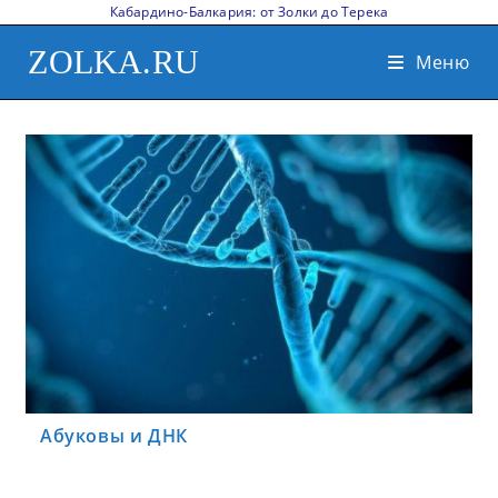
Кабардино-Балкария: от Золки до Терека
ZOLKA.RU
Меню
Абуковы и ДНК