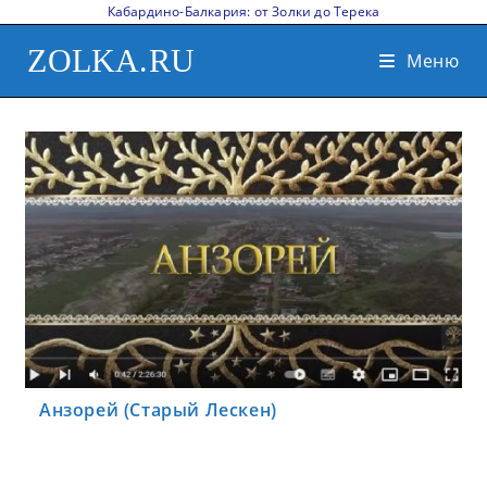
Кабардино-Балкария: от Золки до Терека
ZOLKA.RU
Меню
Анзорей (Старый Лескен)