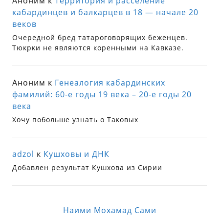
Аноним
к
Территория и расселение
кабардинцев и балкарцев в 18 — начале 20
веков
Очередной бред татароговорящих беженцев.
Тюкрки не являются коренными на Кавказе.
Аноним
к
Генеалогия кабардинских
фамилий: 60-е годы 19 века – 20-е годы 20
века
Хочу побольше узнать о Таковых
adzol
к
Кушховы и ДНК
Добавлен результат Кушхова из Сирии
Наими Мохамад Сами