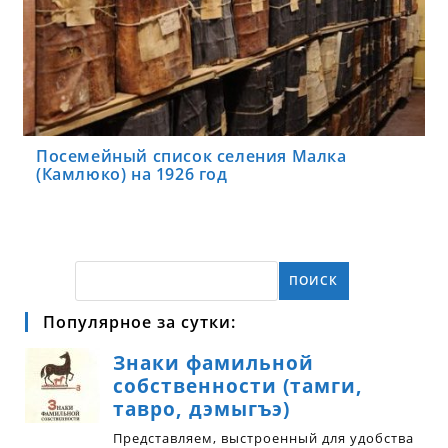
Посемейный список селения Малка
(Камлюко) на 1926 год
ПОИСК
Популярное за сутки: