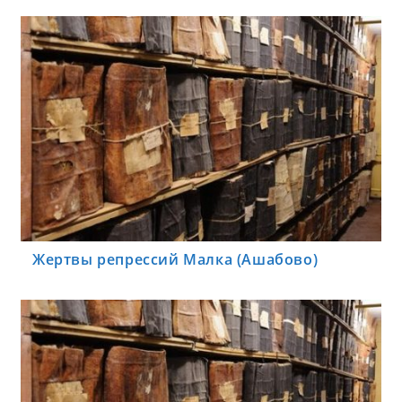
Жертвы репрессий Малка (Ашабово)