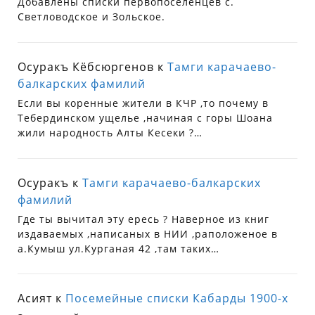
Добавлены списки первопоселенцев с.
Светловодское и Зольское.
Осуракъ Кёбсюргенов
к
Тамги карачаево-
балкарских фамилий
Если вы коренные жители в КЧР ,то почему в
Тебердинском ущелье ,начиная с горы Шоана
жили народность Алты Кесеки ?…
Осуракъ
к
Тамги карачаево-балкарских
фамилий
Где ты вычитал эту ересь ? Наверное из книг
издаваемых ,написаных в НИИ ,раположеное в
а.Кумыш ул.Курганая 42 ,там таких…
Асият
к
Посемейные списки Кабарды 1900-х