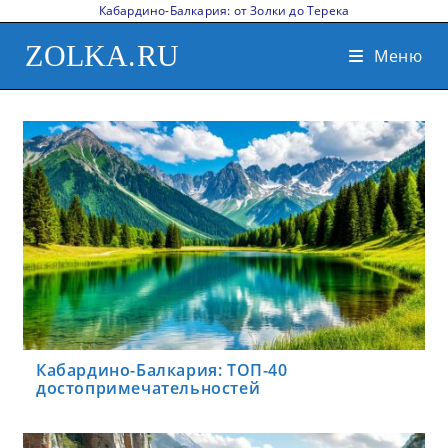
Кабардино-Балкария: от Золки до Терека
ZOLKA.RU
Меню
Кабардино-Балкария: ТОП-40
достопримечательностей