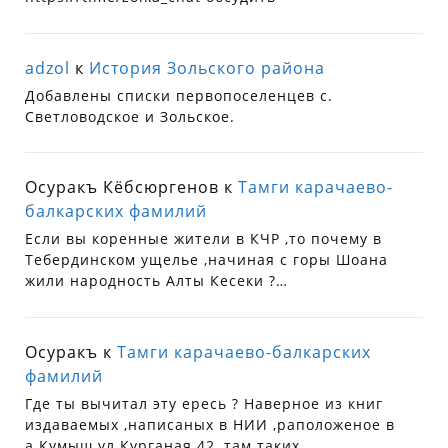
adzol
к
История Зольского района
Добавлены списки первопоселенцев с.
Светловодское и Зольское.
Осуракъ Кёбсюргенов
к
Тамги карачаево-
балкарских фамилий
Если вы коренные жители в КЧР ,то почему в
Тебердинском ущелье ,начиная с горы Шоана
жили народность Алты Кесеки ?…
Осуракъ
к
Тамги карачаево-балкарских
фамилий
Где ты вычитал эту ересь ? Наверное из книг
издаваемых ,написаных в НИИ ,раположеное в
а.Кумыш ул.Курганая 42 ,там таких…