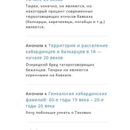
Тюрки, конечно, не являются, но
некоторый процент современных
тюркоговорящих этносов Кавказа
(балкарцы, карачаевцы, ногайцы и т.д.)
является.
Аноним
к
Территория и расселение
кабардинцев и балкарцев в 18 —
начале 20 веков
Очередной бред татароговорящих
беженцев. Тюкрки не являются
коренными на Кавказе.
Аноним
к
Генеалогия кабардинских
фамилий: 60-е годы 19 века – 20-е
годы 20 века
Хочу побольше узнать о Таковых