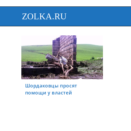
ZOLKA.RU
Шордаковцы просят
помощи у властей