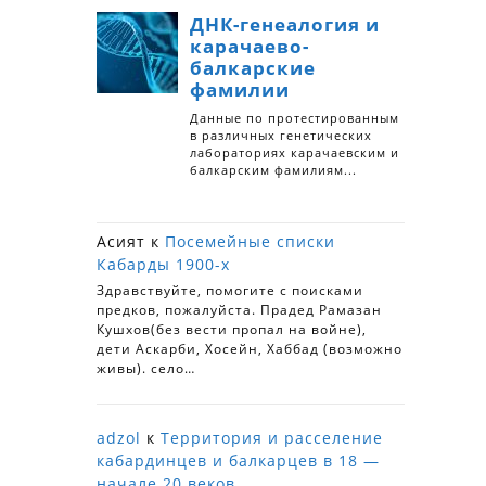
Асият
к
Посемейные списки
Кабарды 1900-х
Здравствуйте, помогите с поисками
предков, пожалуйста. Прадед Рамазан
Кушхов(без вести пропал на войне),
дети Аскарби, Хосейн, Хаббад (возможно
живы). село…
adzol
к
Территория и расселение
кабардинцев и балкарцев в 18 —
начале 20 веков