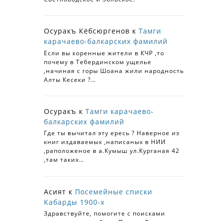
Осуракъ Кёбсюргенов
к
Тамги
карачаево-балкарских фамилий
Если вы коренные жители в КЧР ,то
почему в Тебердинском ущелье
,начиная с горы Шоана жили народность
Алты Кесеки ?…
Осуракъ
к
Тамги карачаево-
балкарских фамилий
Где ты вычитал эту ересь ? Наверное из
книг издаваемых ,написаных в НИИ
,раположеное в а.Кумыш ул.Курганая 42
,там таких…
Асият
к
Посемейные списки
Кабарды 1900-х
Здравствуйте, помогите с поисками