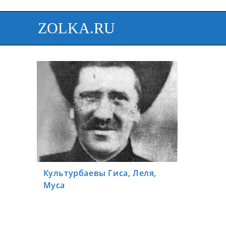
ZOLKA.RU
Культурбаевы Гиса, Леля,
Муса