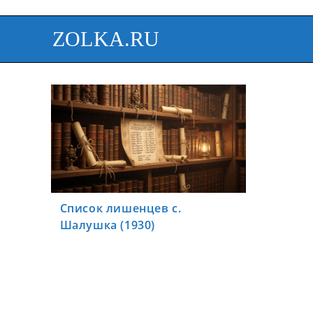
ZOLKA.RU
Список лишенцев с.
Шалушка (1930)