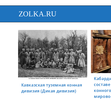
ZOLKA.RU
Кабард
составе
Кавказская туземная конная
конного
дивизия (Дикая дивизия)
мирово