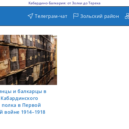
Кабардино-Балкария: от Золки до Терека
Телеграм-чат
Зольский район
инцы и балкарцы в
 Кабардинского
 полка в Первой
й войне 1914–1918