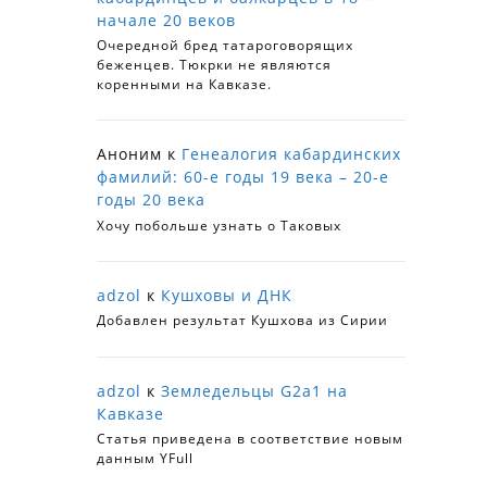
начале 20 веков
Очередной бред татароговорящих
беженцев. Тюкрки не являются
коренными на Кавказе.
Аноним
к
Генеалогия кабардинских
фамилий: 60-е годы 19 века – 20-е
годы 20 века
Хочу побольше узнать о Таковых
adzol
к
Кушховы и ДНК
Добавлен результат Кушхова из Сирии
adzol
к
Земледельцы G2a1 на
Кавказе
Статья приведена в соответствие новым
данным YFull