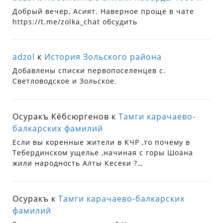
Добрый вечер, Асият. Наверное проще в чате
https://t.me/zolka_chat обсудить
adzol
к
История Зольского района
Добавлены списки первопоселенцев с.
Светловодское и Зольское.
Осуракъ Кёбсюргенов
к
Тамги карачаево-
балкарских фамилий
Если вы коренные жители в КЧР ,то почему в
Тебердинском ущелье ,начиная с горы Шоана
жили народность Алты Кесеки ?…
Осуракъ
к
Тамги карачаево-балкарских
фамилий