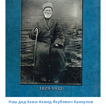
Наш дед Хажи Ахмед Якубович Канкулов