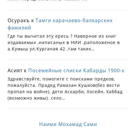
Осуракъ
к
Тамги карачаево-балкарских
фамилий
Где ты вычитал эту ересь ? Наверное из книг
издаваемых ,написаных в НИИ ,раположеное в
а.Кумыш ул.Курганая 42 ,там таких…
Асият
к
Посемейные списки Кабарды 1900-х
Здравствуйте, помогите с поисками предков,
пожалуйста. Прадед Рамазан Кушхов(без вести
пропал на войне), дети Аскарби, Хосейн, Хаббад
(возможно живы). село…
Наими Мохамад Сами