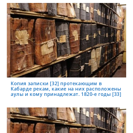
Копия записки [32] протекающим в
Кабарде рекам, какие на них расположены
аулы и кому принадлежат. 1820-е годы [33]