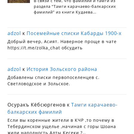
adzol
к
Посемейные списки Кабарды 1900-х
Добрый вечер, Асият. Наверное проще в чате
https://t.me/zolka_chat обсудить
adzol
к
История Зольского района
Добавлены списки первопоселенцев с.
Светловодское и Зольское.
Осуракъ Кёбсюргенов
к
Тамги карачаево-
балкарских фамилий
Если вы коренные жители в КЧР ,то почему в
Тебердинском ущелье ,начиная с горы Шоана
жили народность Алты Кесеки ?…