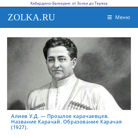
Кабардино-Балкария: от Золки до Терека
ZOLKA.RU
Меню
Алиев У.Д. — Прошлое карачаевцев.
Название Карачай. Образование Карачая
(1927).