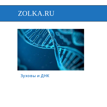
ZOLKA.RU
Зуховы и ДНК