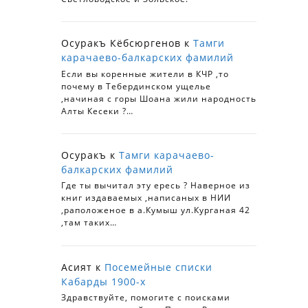
Осуракъ Кёбсюргенов
к
Тамги
карачаево-балкарских фамилий
Если вы коренные жители в КЧР ,то
почему в Тебердинском ущелье
,начиная с горы Шоана жили народность
Алты Кесеки ?…
Осуракъ
к
Тамги карачаево-
балкарских фамилий
Где ты вычитал эту ересь ? Наверное из
книг издаваемых ,написаных в НИИ
,раположеное в а.Кумыш ул.Курганая 42
,там таких…
Асият
к
Посемейные списки
Кабарды 1900-х
Здравствуйте, помогите с поисками