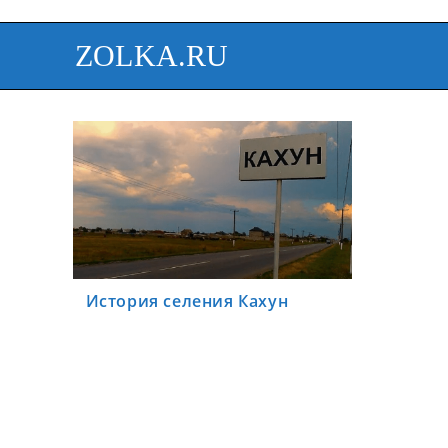
ZOLKA.RU
История селения Кахун