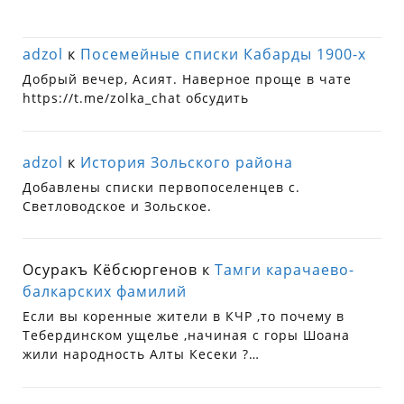
adzol
к
Посемейные списки Кабарды 1900-х
Добрый вечер, Асият. Наверное проще в чате
https://t.me/zolka_chat обсудить
adzol
к
История Зольского района
Добавлены списки первопоселенцев с.
Светловодское и Зольское.
Осуракъ Кёбсюргенов
к
Тамги карачаево-
балкарских фамилий
Если вы коренные жители в КЧР ,то почему в
Тебердинском ущелье ,начиная с горы Шоана
жили народность Алты Кесеки ?…