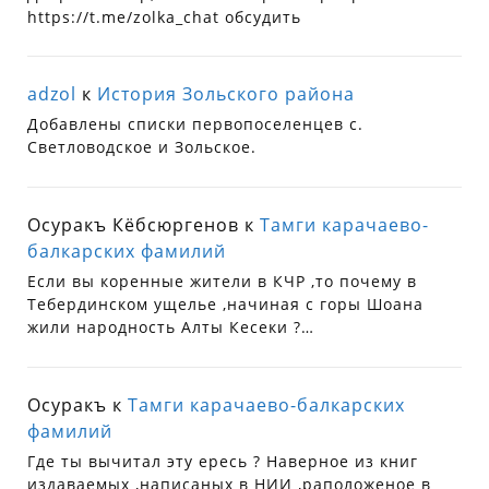
https://t.me/zolka_chat обсудить
adzol
к
История Зольского района
Добавлены списки первопоселенцев с.
Светловодское и Зольское.
Осуракъ Кёбсюргенов
к
Тамги карачаево-
балкарских фамилий
Если вы коренные жители в КЧР ,то почему в
Тебердинском ущелье ,начиная с горы Шоана
жили народность Алты Кесеки ?…
Осуракъ
к
Тамги карачаево-балкарских
фамилий
Где ты вычитал эту ересь ? Наверное из книг
издаваемых ,написаных в НИИ ,раположеное в