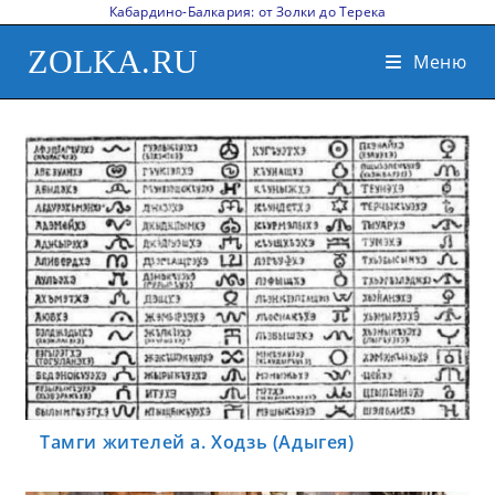
Кабардино-Балкария: от Золки до Терека
ZOLKA.RU
Меню
Тамги жителей а. Ходзь (Адыгея)