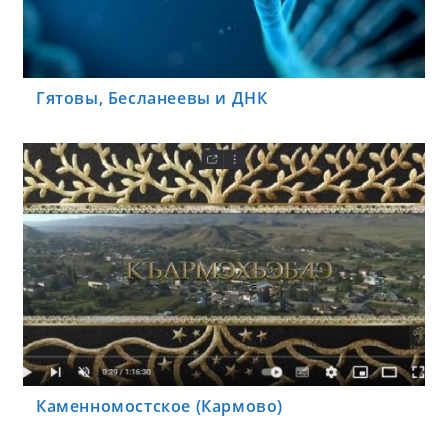
Гятовы, Бесланеевы и ДНК
Каменномостское (Кармово)