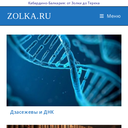
Кабардино-Балкария: от Золки до Терека
ZOLKA.RU
Меню
Дзасежевы и ДНК