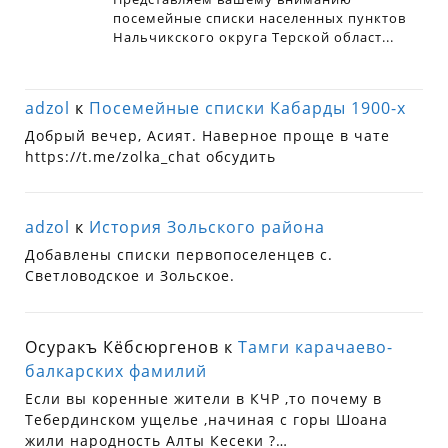
adzol
к
Посемейные списки Кабарды 1900-х
Добрый вечер, Асият. Наверное проще в чате
https://t.me/zolka_chat обсудить
adzol
к
История Зольского района
Добавлены списки первопоселенцев с.
Светловодское и Зольское.
Осуракъ Кёбсюргенов
к
Тамги карачаево-
балкарских фамилий
Если вы коренные жители в КЧР ,то почему в
Тебердинском ущелье ,начиная с горы Шоана
жили народность Алты Кесеки ?…