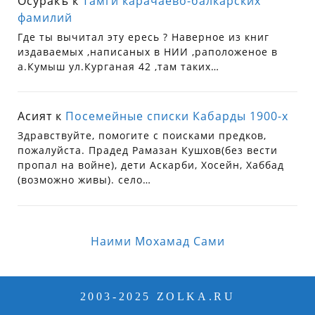
Осуракъ
к
Тамги карачаево-балкарских
фамилий
Где ты вычитал эту ересь ? Наверное из книг
издаваемых ,написаных в НИИ ,раположеное в
а.Кумыш ул.Курганая 42 ,там таких…
Асият
к
Посемейные списки Кабарды 1900-х
Здравствуйте, помогите с поисками предков,
пожалуйста. Прадед Рамазан Кушхов(без вести
пропал на войне), дети Аскарби, Хосейн, Хаббад
(возможно живы). село…
Наими Мохамад Сами
2003-2025 ZOLKA.RU