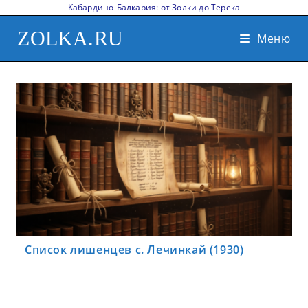
Кабардино-Балкария: от Золки до Терека
ZOLKA.RU
Меню
Список лишенцев с. Лечинкай (1930)