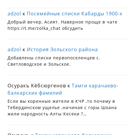
adzol
к
Посемейные списки Кабарды 1900-х
Добрый вечер, Асият. Наверное проще в чате
https://t.me/zolka_chat обсудить
adzol
к
История Зольского района
Добавлены списки первопоселенцев с.
Светловодское и Зольское.
Осуракъ Кёбсюргенов
к
Тамги карачаево-
балкарских фамилий
Если вы коренные жители в КЧР ,то почему в
Тебердинском ущелье ,начиная с горы Шоана
жили народность Алты Кесеки ?…