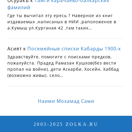
Осуракъ
к
Тамги карачаево-балкарских
фамилий
Где ты вычитал эту ересь ? Наверное из книг
издаваемых ,написаных в НИИ ,раположеное в
а.Кумыш ул.Курганая 42 ,там таких…
Асият
к
Посемейные списки Кабарды 1900-х
Здравствуйте, помогите с поисками предков,
пожалуйста. Прадед Рамазан Кушхов(без вести
пропал на войне), дети Аскарби, Хосейн, Хаббад
(возможно живы). село…
Наими Мохамад Сами
2003-2025 ZOLKA.RU