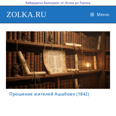
Кабардино-Балкария: от Золки до Терека
ZOLKA.RU
Меню
Прошение жителей Ашабово (1842)