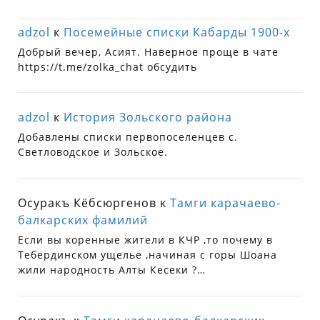
adzol
к
Посемейные списки Кабарды 1900-х
Добрый вечер, Асият. Наверное проще в чате
https://t.me/zolka_chat обсудить
adzol
к
История Зольского района
Добавлены списки первопоселенцев с.
Светловодское и Зольское.
Осуракъ Кёбсюргенов
к
Тамги карачаево-
балкарских фамилий
Если вы коренные жители в КЧР ,то почему в
Тебердинском ущелье ,начиная с горы Шоана
жили народность Алты Кесеки ?…