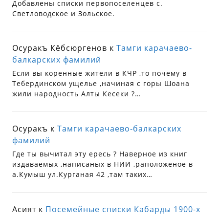
Добавлены списки первопоселенцев с.
Светловодское и Зольское.
Осуракъ Кёбсюргенов
к
Тамги карачаево-
балкарских фамилий
Если вы коренные жители в КЧР ,то почему в
Тебердинском ущелье ,начиная с горы Шоана
жили народность Алты Кесеки ?…
Осуракъ
к
Тамги карачаево-балкарских
фамилий
Где ты вычитал эту ересь ? Наверное из книг
издаваемых ,написаных в НИИ ,раположеное в
а.Кумыш ул.Курганая 42 ,там таких…
Асият
к
Посемейные списки Кабарды 1900-х