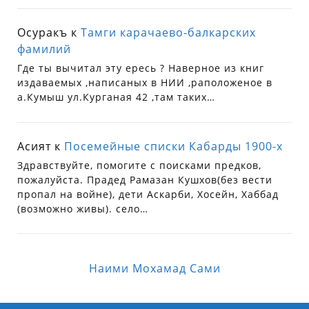
Осуракъ
к
Тамги карачаево-балкарских
фамилий
Где ты вычитал эту ересь ? Наверное из книг
издаваемых ,написаных в НИИ ,раположеное в
а.Кумыш ул.Курганая 42 ,там таких…
Асият
к
Посемейные списки Кабарды 1900-х
Здравствуйте, помогите с поисками предков,
пожалуйста. Прадед Рамазан Кушхов(без вести
пропал на войне), дети Аскарби, Хосейн, Хаббад
(возможно живы). село…
Наими Мохамад Сами