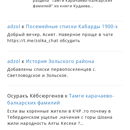
adzol
к
Посемейные списки Кабарды 1900-х
Добрый вечер, Асият. Наверное проще в чате
https://t.me/zolka_chat обсудить
adzol
к
История Зольского района
Добавлены списки первопоселенцев с.
Светловодское и Зольское.
Осуракъ Кёбсюргенов
к
Тамги карачаево-
балкарских фамилий
Если вы коренные жители в КЧР ,то почему в
Тебердинском ущелье ,начиная с горы Шоана
жили народность Алты Кесеки ?…