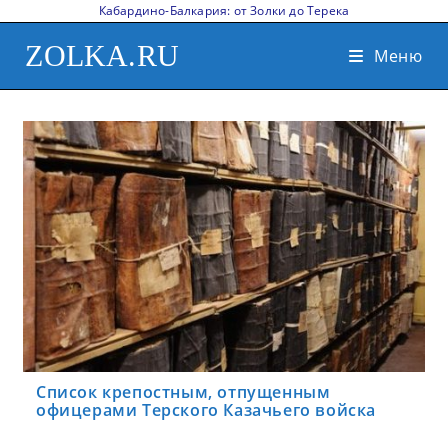
Кабардино-Балкария: от Золки до Терека
ZOLKA.RU
Меню
Список крепостным, отпущенным
офицерами Терского Казачьего войска