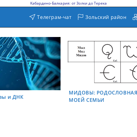
Кабардино-Балкария: от Золки до Терека
Телеграм-чат
Зольский район
МИДОВЫ: РОДОСЛОВНА
вы и ДНК
МОЕЙ СЕМЬИ